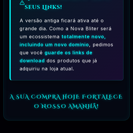
seus Links!
A versão antiga ficará ativa até o
grande dia. Como a Nova Bliter será
um ecossistema
totalmente novo,
Ferramentas Premium De IA Ilimitadas
incluindo um novo domínio
, pedimos
que você
guarde os links de
R$97,00
❓
RECOMENDO
download
dos produtos que já
adquiriu na loja atual.
🗓️ MAR, 10 / 2025
Hostinger – A Melhor Hospedagem De Sites
Do Mercado!
A SUA COMPRA HOJE FORTALECE
R$ 9,99
❓
RECOMENDO
O NOSSO AMANHÃ!
🗓️ MAR, 9 / 2025
🌐 MachineSMM – Os Melhores Serviços De
SMM Do Brasil