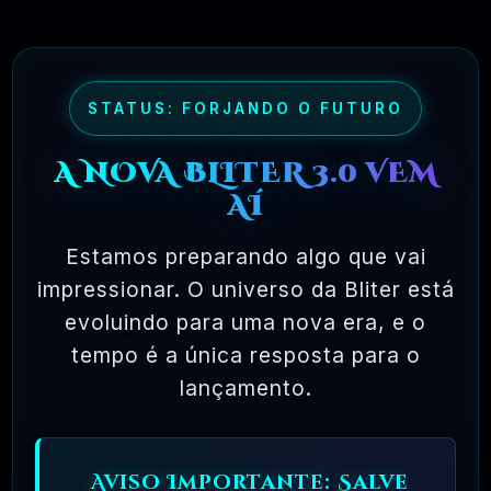
maioria dos pacotes de software comercial,
onde você tem permissão para carregar o
software em um único computador, não pode
fazer cópias e nunca vê o código-fonte. O
STATUS: FORJANDO O FUTURO
software livre permite uma liberdade incrível
A NOVA BLITER 3.0 VEM
para o usuário final. Como o código-fonte
AÍ
está disponível universalmente, também há
muito mais chances de os bugs serem
Estamos preparando algo que vai
detectados e corrigidos.
impressionar. O universo da Bliter está
evoluindo para uma nova era, e o
tempo é a única resposta para o
✅ TESTADOS E APROVADOS
lançamento.
🗓️ MAR, 10 / 2025
Aviso Importante: Salve