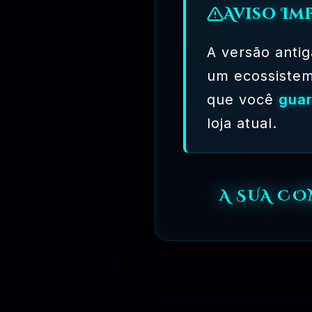
Aviso Im
A versão antig
um ecossiste
que você
guar
loja atual.
A SUA C
Avaliação Assinaturas – 24