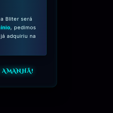
a Bliter será
ínio
, pedimos
já adquiriu na
 AMANHÃ!