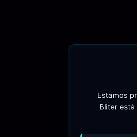
Estamos pr
Bliter est
⏳
31 DIAS