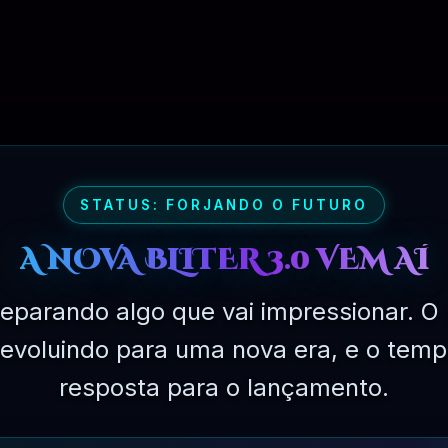
STATUS: FORJANDO O FUTURO
A NOVA BLITER 3.0 VEM AÍ
eparando algo que vai impressionar. O 
PLANO EXPERIMENTAL – 31 DIAS
á evoluindo para uma nova era, e o temp
R$
149.90
resposta para o lançamento.