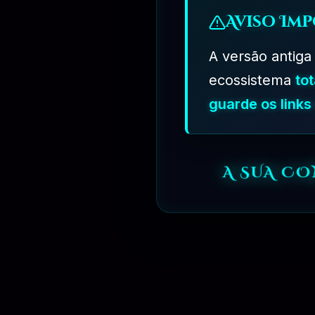
Aviso Imp
A versão antiga
ecossistema
to
guarde os link
A SUA C
⏳
3 MESES