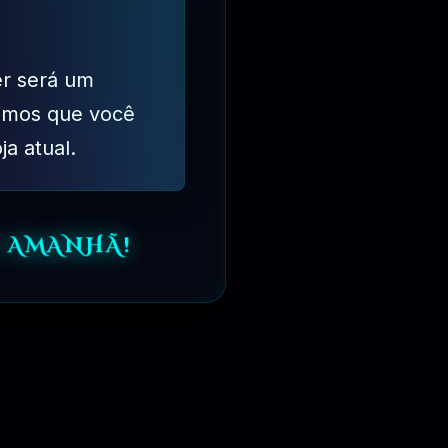
er será um
imos que você
ja atual.
 AMANHÃ!