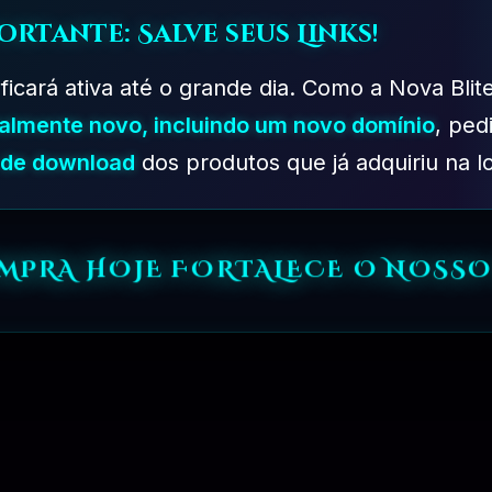
ortante: Salve seus Links!
 ficará ativa até o grande dia. Como a Nova Blit
talmente novo, incluindo um novo domínio
, ped
s de download
dos produtos que já adquiriu na lo
OMPRA HOJE FORTALECE O NOSSO
PLANO PROFISSIONAL – 03 MESES
R$
249.90