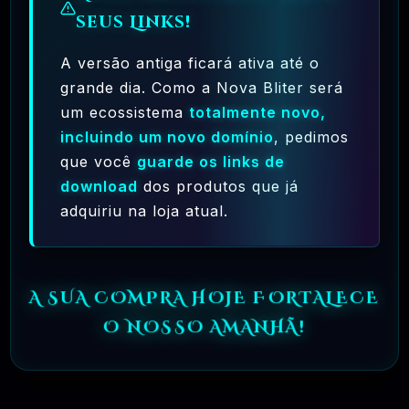
seus Links!
🗓️ MAR, 9 / 2025
Crocoblock – JetElementor Pacote 21
A versão antiga ficará ativa até o
Plugins Premium WordPress
grande dia. Como a Nova Bliter será
R$31.90
❓
OFICIAL
um ecossistema
totalmente novo,
incluindo um novo domínio
, pedimos
🗓️ MAR, 9 / 2025
que você
guarde os links de
Elementor Pro + Modelos Import WordPress
download
dos produtos que já
Plugin
adquiriu na loja atual.
R$27.90
❓
OFICIAL
A SUA COMPRA HOJE FORTALECE
O NOSSO AMANHÃ!
🎯 TOP VENDAS
🗓️ DEZ, 16 / 2023
Checkout Mestres Pro – WordPress Plugin