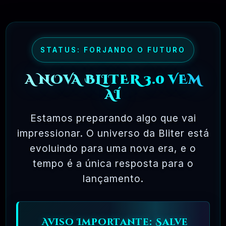
R$4.90
❓
RECOMENDO
STATUS: FORJANDO O FUTURO
🗓️ MAR, 9 / 2025
NinjaGram (Instagram Bot) Windows
A NOVA BLITER 3.0 VEM
R$14.90
❓
OFICIAL
AÍ
🗓️ MAR, 9 / 2025
MagicAI – OpenAI Content, Text, Image,
Estamos preparando algo que vai
Chat, Code Generator As SaaS PHP Script
impressionar. O universo da Bliter está
evoluindo para uma nova era, e o
R$26.90
❓
OFICIAL
tempo é a única resposta para o
lançamento.
🗓️ MAR, 9 / 2025
Pacote Woocommerce Oficial 300+ Plugins
Premium WordPress
R$37.90
❓
OFICIAL
Aviso Importante: Salve