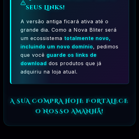
seus Links!
🗓️ MAR, 9 / 2025
Crocoblock – JetElementor Pacote 21
A versão antiga ficará ativa até o
Plugins Premium WordPress
grande dia. Como a Nova Bliter será
um ecossistema
totalmente novo,
R$31.90
❓
OFICIAL
incluindo um novo domínio
, pedimos
que você
guarde os links de
🗓️ MAR, 9 / 2025
Elementor Pro + Modelos Import WordPress
download
dos produtos que já
Plugin
adquiriu na loja atual.
R$27.90
❓
OFICIAL
A SUA COMPRA HOJE FORTALECE
O NOSSO AMANHÃ!
🎯 TOP VENDAS
🗓️ JUL, 29 / 2025
Redis Cache Object Pro WordPress Plugin