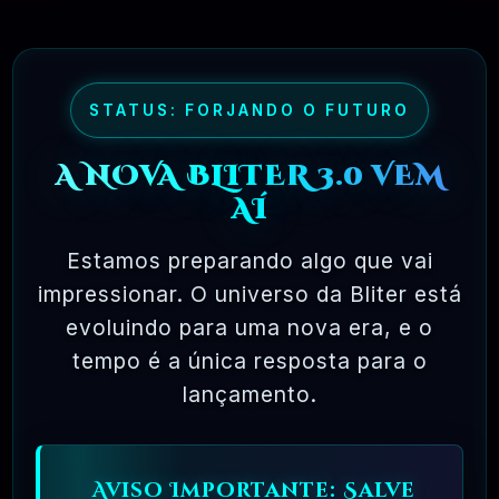
SMM Do Brasil
R$4.90
❓
RECOMENDO
STATUS: FORJANDO O FUTURO
🗓️ MAR, 9 / 2025
NinjaGram (Instagram Bot) Windows
A NOVA BLITER 3.0 VEM
R$14.90
❓
OFICIAL
AÍ
🗓️ MAR, 9 / 2025
Estamos preparando algo que vai
MagicAI – OpenAI Content, Text, Image,
impressionar. O universo da Bliter está
Chat, Code Generator As SaaS PHP Script
evoluindo para uma nova era, e o
R$26.90
❓
OFICIAL
tempo é a única resposta para o
lançamento.
🗓️ MAR, 9 / 2025
Pacote Woocommerce Oficial 300+ Plugins
Premium WordPress
Aviso Importante: Salve
R$37.90
❓
OFICIAL