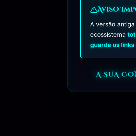
Aviso Imp
A versão antiga
ecossistema
to
guarde os link
A SUA C