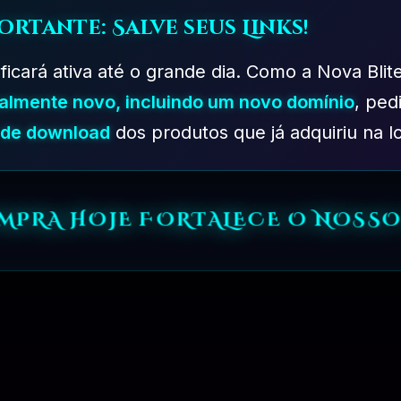
ortante: Salve seus Links!
 ficará ativa até o grande dia. Como a Nova Blit
talmente novo, incluindo um novo domínio
, ped
s de download
dos produtos que já adquiriu na lo
OMPRA HOJE FORTALECE O NOSSO
PLANO DESENVOLVEDOR – 06 MESES