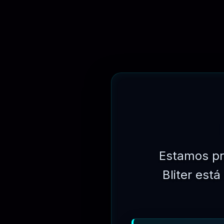
Estamos pr
Bliter est
⏳
3 MESES