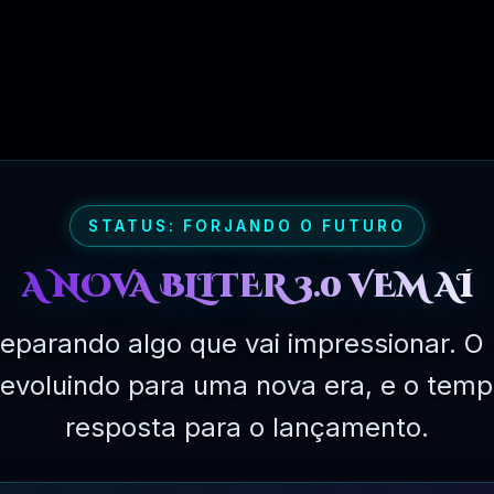
STATUS: FORJANDO O FUTURO
A NOVA BLITER 3.0 VEM AÍ
eparando algo que vai impressionar. O 
á evoluindo para uma nova era, e o temp
resposta para o lançamento.
PLANO PROFISSIONAL – 03 MESES
R$
249.90