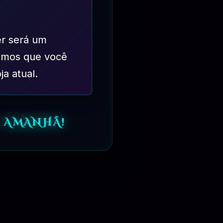
er será um
imos que você
ja atual.
 AMANHÃ!