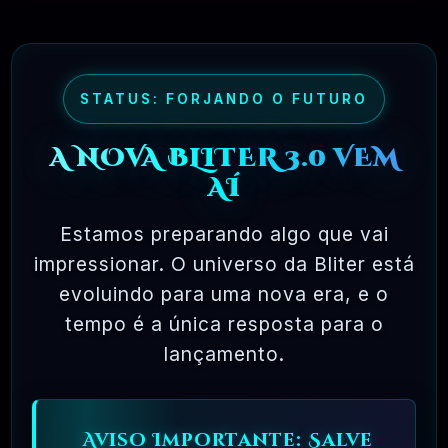
SMM Do Brasil
R$4.90
❓
RECOMENDO
STATUS: FORJANDO O FUTURO
🗓️ MAR, 9 / 2025
NinjaGram (Instagram Bot) Windows
A NOVA BLITER 3.0 VEM
R$14.90
❓
OFICIAL
AÍ
🗓️ MAR, 9 / 2025
Estamos preparando algo que vai
MagicAI – OpenAI Content, Text, Image,
impressionar. O universo da Bliter está
Chat, Code Generator As SaaS PHP Script
evoluindo para uma nova era, e o
R$26.90
❓
OFICIAL
tempo é a única resposta para o
lançamento.
🗓️ MAR, 9 / 2025
Pacote Woocommerce Oficial 300+ Plugins
Premium WordPress
Aviso Importante: Salve
R$37.90
❓
OFICIAL