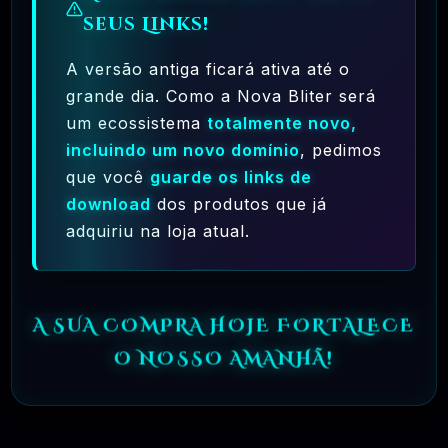
seus Links!
🗓️ MAR, 9 / 2025
Crocoblock – JetElementor Pacote 21
A versão antiga ficará ativa até o
Plugins Premium WordPress
grande dia. Como a Nova Bliter será
um ecossistema
totalmente novo,
R$31.90
❓
OFICIAL
incluindo um novo domínio
, pedimos
que você
guarde os links de
🗓️ MAR, 9 / 2025
Elementor Pro + Modelos Import WordPress
download
dos produtos que já
Plugin
adquiriu na loja atual.
R$27.90
❓
OFICIAL
A SUA COMPRA HOJE FORTALECE
O NOSSO AMANHÃ!
🎯 TOP VENDAS
🗓️ FEV, 5 / 2025
Xenforo CMS PHP Script