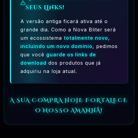
🗓️ MAR, 9 / 2025
seus Links!
Crocoblock – JetElementor Pacote 21
Plugins Premium WordPress
A versão antiga ficará ativa até o
R$31.90
❓
OFICIAL
grande dia. Como a Nova Bliter será
um ecossistema
totalmente novo,
incluindo um novo domínio
, pedimos
🗓️ MAR, 9 / 2025
Elementor Pro + Modelos Import WordPress
que você
guarde os links de
Plugin
download
dos produtos que já
R$27.90
❓
OFICIAL
adquiriu na loja atual.
A SUA COMPRA HOJE FORTALECE
🎯 TOP VENDAS
O NOSSO AMANHÃ!
🗓️ JUN, 5 / 2025
Ronneby – High-Performance WordPress
Theme