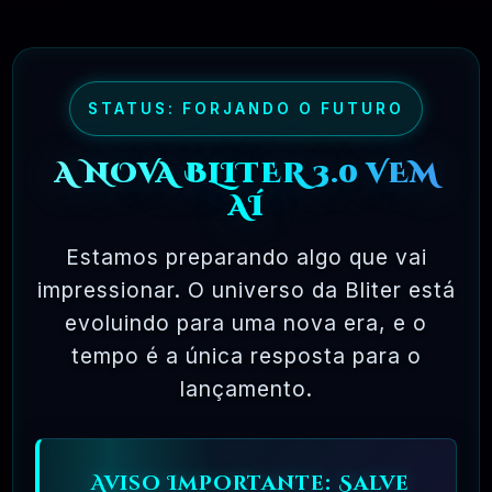
R$4.90
❓
RECOMENDO
🗓️ MAR, 9 / 2025
NinjaGram (Instagram Bot) Windows
STATUS: FORJANDO O FUTURO
R$14.90
❓
OFICIAL
A NOVA BLITER 3.0 VEM
AÍ
🗓️ MAR, 9 / 2025
MagicAI – OpenAI Content, Text, Image,
Chat, Code Generator As SaaS PHP Script
Estamos preparando algo que vai
impressionar. O universo da Bliter está
R$26.90
❓
OFICIAL
evoluindo para uma nova era, e o
tempo é a única resposta para o
🗓️ MAR, 9 / 2025
Pacote Woocommerce Oficial 300+ Plugins
lançamento.
Premium WordPress
R$37.90
❓
OFICIAL
Aviso Importante: Salve