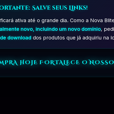
ortante: Salve seus Links!
 ficará ativa até o grande dia. Como a Nova Blit
talmente novo, incluindo um novo domínio
, ped
s de download
dos produtos que já adquiriu na lo
OMPRA HOJE FORTALECE O NOSSO
PLANO DESENVOLVEDOR – 06 MESES