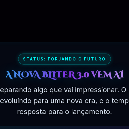
STATUS: FORJANDO O FUTURO
A NOVA BLITER 3.0 VEM AÍ
PLANO PROFISSIONAL – 03 MESES
eparando algo que vai impressionar. O 
á evoluindo para uma nova era, e o temp
resposta para o lançamento.