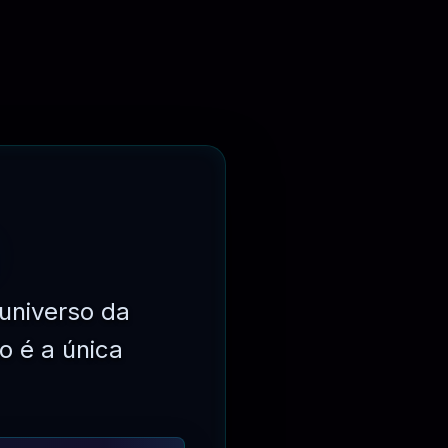
⏳
3 MESES
universo da
o é a única