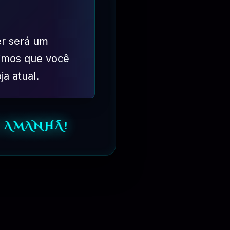
er será um
imos que você
ja atual.
 AMANHÃ!
⏳
6 MESES