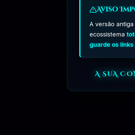
Aviso Imp
A versão antiga
ecossistema
to
guarde os link
A SUA C
R$
349.90