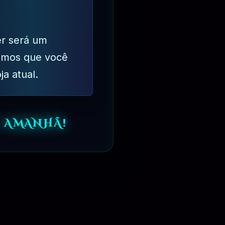
er será um
imos que você
ja atual.
⏳
1 ANO
 AMANHÃ!