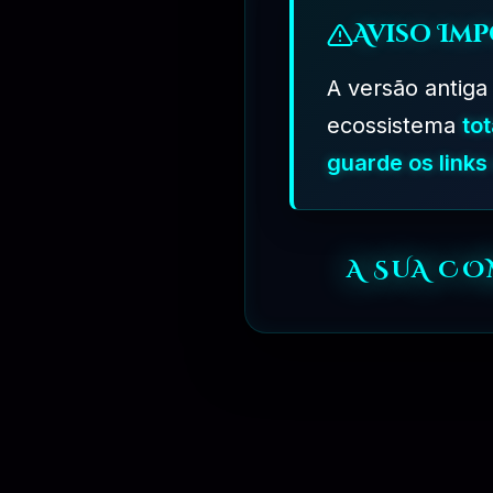
Aviso Imp
A versão antiga
ecossistema
to
guarde os link
R$
499.90
FORMAS DE PAGAMENTOS
A SUA C