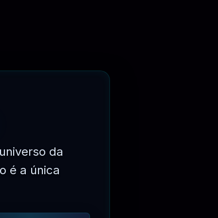
⏳
6 MESES
universo da
o é a única