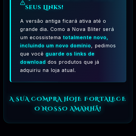
seus Links!
CÓPIAS E NUNCA VÊ O CÓDIGO-
FONTE. O SOFTWARE LIVRE PERMITE
A versão antiga ficará ativa até o
UMA LIBERDADE INCRÍVEL PARA O
grande dia. Como a Nova Bliter será
USUÁRIO FINAL. COMO O CÓDIGO-
FONTE ESTÁ DISPONÍVEL
um ecossistema
totalmente novo,
UNIVERSALMENTE, TAMBÉM HÁ MUITO
incluindo um novo domínio
, pedimos
MAIS CHANCES DE OS BUGS SEREM
que você
guarde os links de
DETECTADOS E CORRIGIDOS.
download
dos produtos que já
adquiriu na loja atual.
✅ TESTADOS E APROVADOS
A SUA COMPRA HOJE FORTALECE
O NOSSO AMANHÃ!
🗓️ MAR, 10 / 2025