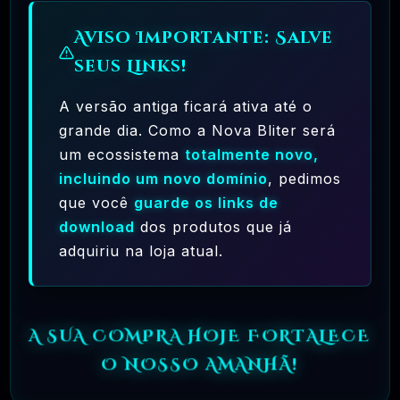
MAR, 9 / 2025
MagicAI – OpenAI Content, Text, Image,
Aviso Importante: Salve
Chat, Code Generator As SaaS PHP Script
seus Links!
OFICIAL
R$26.90
A versão antiga ficará ativa até o
grande dia. Como a Nova Bliter será
MAR, 9 / 2025
Pacote Woocommerce Oficial 300+ Plugins
um ecossistema
totalmente novo,
Premium WordPress
incluindo um novo domínio
, pedimos
que você
guarde os links de
OFICIAL
R$37.90
download
dos produtos que já
adquiriu na loja atual.
MAR, 9 / 2025
Crocoblock – JetElementor Pacote 21
Plugins Premium WordPress
OFICIAL
R$31.90
A SUA COMPRA HOJE FORTALECE
O NOSSO AMANHÃ!
MAR, 9 / 2025
Elementor Pro + Modelos Import