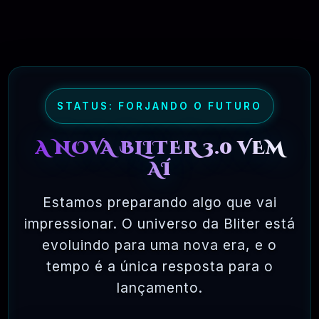
RECOMENDO
R$97,00
MAR, 10 / 2025
Hostinger – A Melhor Hospedagem De
Sites Do Mercado!
STATUS: FORJANDO O FUTURO
RECOMENDO
R$ 9,99
A NOVA BLITER 3.0 VEM
MAR, 9 / 2025
AÍ
MachineSMM – Os Melhores Serviços
De SMM Do Brasil
Estamos preparando algo que vai
RECOMENDO
R$4.90
impressionar. O universo da Bliter está
evoluindo para uma nova era, e o
MAR, 9 / 2025
NinjaGram (Instagram Bot) Windows
tempo é a única resposta para o
lançamento.
OFICIAL
R$14.90