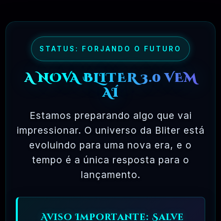
🗓️ MAR, 10 / 2025
STATUS: FORJANDO O FUTURO
A NOVA BLITER 3.0 VEM
AÍ
Estamos preparando algo que vai
Ferramentas Premium De IA Ilimitadas
impressionar. O universo da Bliter está
evoluindo para uma nova era, e o
R$97,00
❓
RECOMENDO
tempo é a única resposta para o
lançamento.
🗓️ MAR, 10 / 2025
Hostinger – A Melhor Hospedagem De Sites
Do Mercado!
Aviso Importante: Salve
R$ 9,99
❓
RECOMENDO