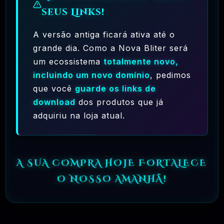
seus Links!
🗓️ MAR, 9 / 2025
🌐 MachineSMM – Os Melhores Serviços De
A versão antiga ficará ativa até o
SMM Do Brasil
grande dia. Como a Nova Bliter será
um ecossistema
totalmente novo,
R$4.90
❓
RECOMENDO
incluindo um novo domínio
, pedimos
que você
guarde os links de
🗓️ MAR, 9 / 2025
NinjaGram (Instagram Bot) Windows
download
dos produtos que já
adquiriu na loja atual.
R$14.90
❓
OFICIAL
🗓️ MAR, 9 / 2025
MagicAI – OpenAI Content, Text, Image,
A SUA COMPRA HOJE FORTALECE
Chat, Code Generator As SaaS PHP Script
O NOSSO AMANHÃ!
R$26.90
❓
OFICIAL
🗓️ MAR, 9 / 2025
Pacote Woocommerce Oficial 300+ Plugins