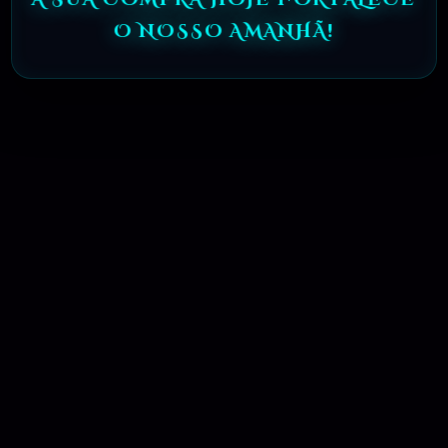
O NOSSO AMANHÃ!
Ferramentas Premium De IA Ilimitadas
RECOMENDO
R$97,00
MAR, 10 / 2025
Hostinger – A Melhor Hospedagem De
Sites Do Mercado!
RECOMENDO
R$ 9,99