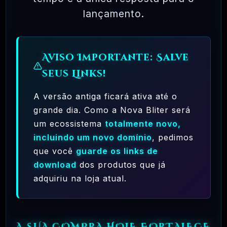
lançamento.
ATUALIZAÇÕES DO PRODUTO
Aviso Importante: Salve
08 - SEGURANÇA E GARANTIAS
seus Links!
A versão antiga ficará ativa até o
grande dia. Como a Nova Bliter será
09 - OQUE É A LICENÇA DE USO DA
um ecossistema
totalmente novo,
NORMA GPL?
incluindo um novo domínio
, pedimos
que você
guarde os links de
download
dos produtos que já
adquiriu na loja atual.
TESTADOS E APROVADOS
MAR, 10 / 2025
A SUA COMPRA HOJE FORTALECE