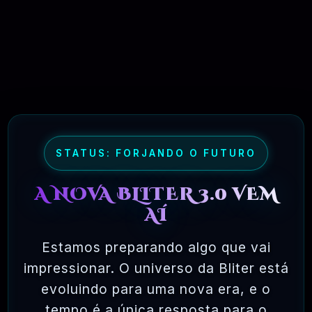
04 - QUAIS OS MEIOS DE PAGAMENTO
DISPONIVEL?
05 - COMO FUNCIONA A ENTREGA DE
1 UNICO PRODUTO?
STATUS: FORJANDO O FUTURO
A NOVA BLITER 3.0 VEM
AÍ
06 - E SE O LINK DE BAIXAR LEVAR A
OUTRO PRODUTO OU NÃO FUNCIONAR?
Estamos preparando algo que vai
impressionar. O universo da Bliter está
evoluindo para uma nova era, e o
tempo é a única resposta para o
07 - COMO FUNCIONA AS