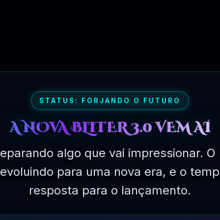
STATUS: FORJANDO O FUTURO
A NOVA BLITER 3.0 VEM AÍ
eparando algo que vai impressionar. O 
á evoluindo para uma nova era, e o temp
PLANO PROFISSIONAL – 03 MESES
resposta para o lançamento.