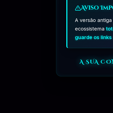
Aviso Imp
A versão antiga
ecossistema
to
guarde os link
A SUA C
R$
349.90