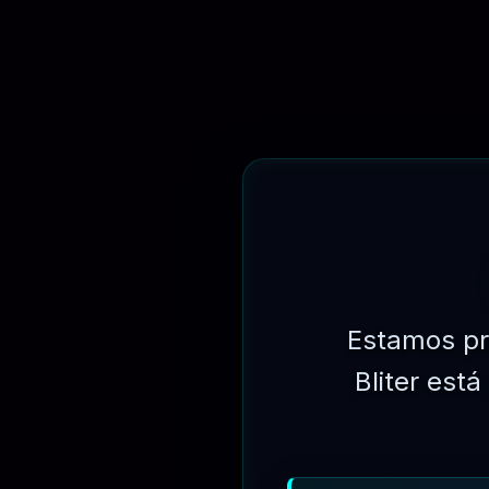
Estamos pr
Bliter est
R$
249.90