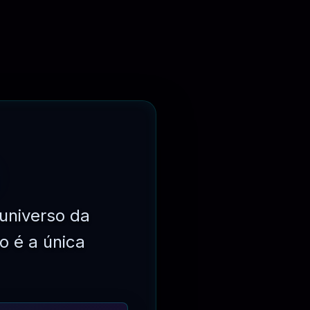
universo da
o é a única
⏳
3 MESES