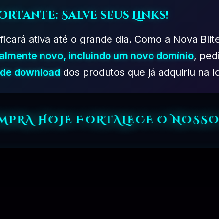
ortante: Salve seus Links!
 ficará ativa até o grande dia. Como a Nova Blit
talmente novo, incluindo um novo domínio
, ped
s de download
dos produtos que já adquiriu na lo
OMPRA HOJE FORTALECE O NOSSO
PLANO DESENVOLVEDOR – 06 MESES