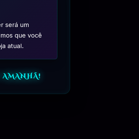
er será um
imos que você
ja atual.
 AMANHÃ!
⏳
6 MESES