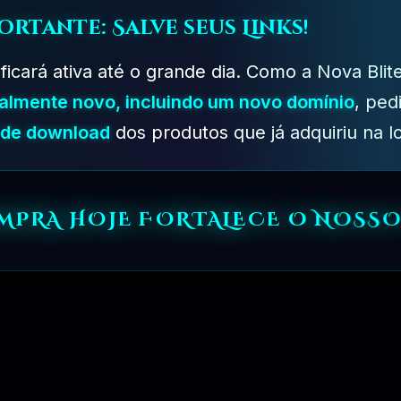
ortante: Salve seus Links!
PLANO PROFISSIONAL – 03 MESES
 ficará ativa até o grande dia. Como a Nova Blit
talmente novo, incluindo um novo domínio
, ped
s de download
dos produtos que já adquiriu na lo
OMPRA HOJE FORTALECE O NOSSO