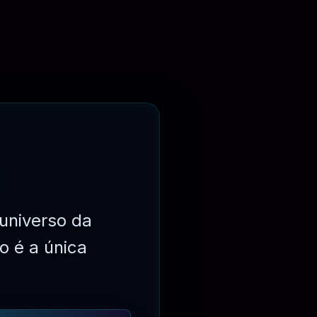
⏳
31 DIAS
universo da
o é a única