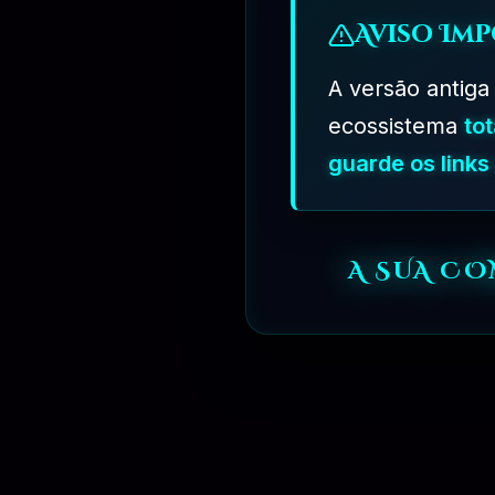
Aviso Imp
A versão antiga
R$
249.90
ecossistema
to
guarde os link
A SUA C