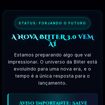
R$4.90
❓
RECOMENDO
🗓️ MAR, 9 / 2025
NinjaGram (Instagram Bot) Windows
STATUS: FORJANDO O FUTURO
R$14.90
❓
OFICIAL
A NOVA BLITER 3.0 VEM
AÍ
🗓️ MAR, 9 / 2025
MagicAI – OpenAI Content, Text, Image,
Chat, Code Generator As SaaS PHP Script
Estamos preparando algo que vai
impressionar. O universo da Bliter está
R$26.90
❓
OFICIAL
evoluindo para uma nova era, e o
tempo é a única resposta para o
🗓️ MAR, 9 / 2025
Pacote Woocommerce Oficial 300+ Plugins
lançamento.
Premium WordPress
R$37.90
❓
OFICIAL
Aviso Importante: Salve