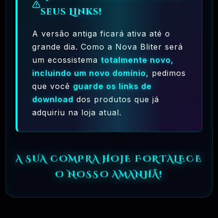
🗓️ MAR, 9 / 2025
seus Links!
Crocoblock – JetElementor Pacote 21
Plugins Premium WordPress
A versão antiga ficará ativa até o
R$31.90
❓
OFICIAL
grande dia. Como a Nova Bliter será
um ecossistema
totalmente novo,
incluindo um novo domínio
, pedimos
🗓️ MAR, 9 / 2025
Elementor Pro + Modelos Import WordPress
que você
guarde os links de
Plugin
download
dos produtos que já
R$27.90
❓
OFICIAL
adquiriu na loja atual.
A SUA COMPRA HOJE FORTALECE
🎯 TOP VENDAS
O NOSSO AMANHÃ!
🗓️ AGO, 5 / 2025
WooCommerce PDF Invoices & Packing
Slips Professional