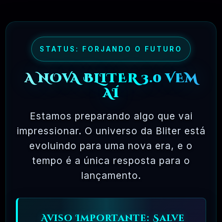
🗓️ MAR, 9 / 2025
🌐 MachineSMM – Os Melhores Serviços De
SMM Do Brasil
R$4.90
❓
STATUS: FORJANDO O FUTURO
RECOMENDO
A NOVA BLITER 3.0 VEM
🗓️ MAR, 9 / 2025
NinjaGram (Instagram Bot) Windows
AÍ
R$14.90
❓
OFICIAL
Estamos preparando algo que vai
impressionar. O universo da Bliter está
🗓️ MAR, 9 / 2025
MagicAI – OpenAI Content, Text, Image,
evoluindo para uma nova era, e o
Chat, Code Generator As SaaS PHP Script
tempo é a única resposta para o
R$26.90
❓
OFICIAL
lançamento.
🗓️ MAR, 9 / 2025
Pacote Woocommerce Oficial 300+ Plugins
Premium WordPress
Aviso Importante: Salve