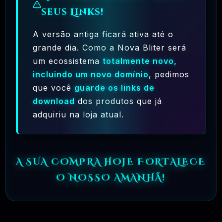
seus Links!
R$37.90
❓
OFICIAL
A versão antiga ficará ativa até o
🗓️ MAR, 9 / 2025
grande dia. Como a Nova Bliter será
Crocoblock – JetElementor Pacote 21
Plugins Premium WordPress
um ecossistema
totalmente novo,
incluindo um novo domínio
, pedimos
R$31.90
❓
OFICIAL
que você
guarde os links de
download
dos produtos que já
🗓️ MAR, 9 / 2025
adquiriu na loja atual.
Elementor Pro + Modelos Import WordPress
Plugin
R$27.90
❓
OFICIAL
A SUA COMPRA HOJE FORTALECE
O NOSSO AMANHÃ!
🎯 TOP VENDAS