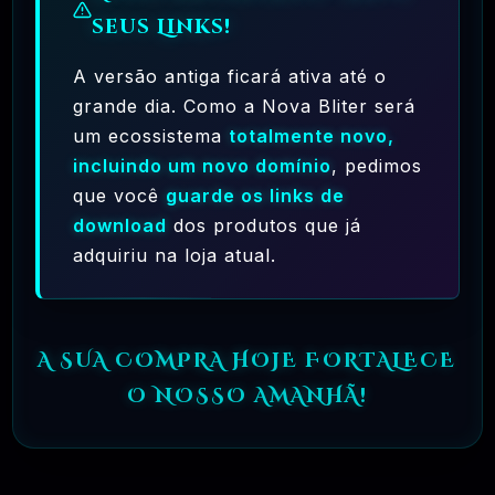
cujos autores se comprometam a usá-la.
seus Links!
=>
Quando alguém ouve falar de “software
A versão antiga ficará ativa até o
livre”, a primeira coisa que vem à mente
grande dia. Como a Nova Bliter será
pode ser “sem custo”. Embora isso seja
um ecossistema
totalmente novo,
verdade com frequência, o termo “software
incluindo um novo domínio
, pedimos
que você
guarde os links de
livre” usado pela Free Software Foundation
download
dos produtos que já
(criadores do Projeto GNU e criadores da
adquiriu na loja atual.
Licença Pública Geral GNU) pretende
significar “livre como em liberdade” e não no
sentido de «Sem custo» (que é geralmente
A SUA COMPRA HOJE FORTALECE
referido como «grátis como na cerveja
O NOSSO AMANHÃ!
grátis» ou grátis). O software livre, neste
sentido, é um software que você está livre
para usar, copiar, modificar, redistribuir, sem