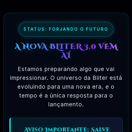
alguma!
09 - OQUE É A LICENÇA DE USO DA
NORMA GPL?
STATUS: FORJANDO O FUTURO
=>
As licenças da maioria dos softwares são
A NOVA BLITER 3.0 VEM
projetadas para tirar sua liberdade de
AÍ
compartilhá-las e alterá-las. Por outro lado, a
Licença Pública Geral GNU visa garantir a
Estamos preparando algo que vai
sua liberdade de compartilhar e alterar o
impressionar. O universo da Bliter está
software livre – para garantir que o software
evoluindo para uma nova era, e o
tempo é a única resposta para o
seja gratuito para todos os seus usuários.
lançamento.
Esta Licença Pública Geral aplica-se à
maioria dos softwares da Free Software
Foundation e a qualquer outro programa
Aviso Importante: Salve