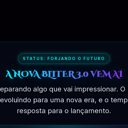
PLANO PROFISSIONAL – 03 MESES
R$
249.90
STATUS: FORJANDO O FUTURO
A NOVA BLITER 3.0 VEM AÍ
eparando algo que vai impressionar. O 
á evoluindo para uma nova era, e o temp
resposta para o lançamento.