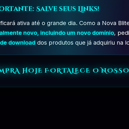
ortante: Salve seus Links!
 ficará ativa até o grande dia. Como a Nova Blit
talmente novo, incluindo um novo domínio
, ped
s de download
dos produtos que já adquiriu na lo
PLANO DESENVOLVEDOR – 06 MESES
R$
349.90
OMPRA HOJE FORTALECE O NOSSO