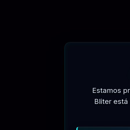
⏳
3 MESES
Estamos pr
Bliter est