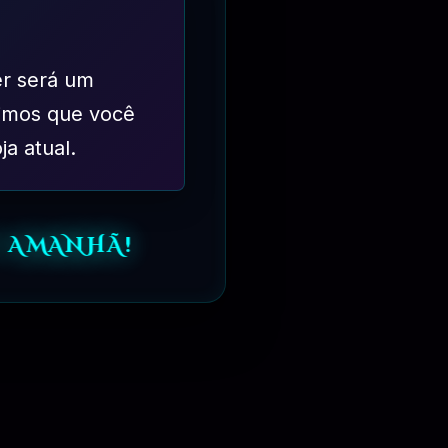
er será um
imos que você
ja atual.
 AMANHÃ!