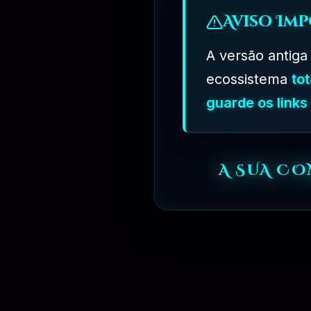
Aviso Imp
A versão antiga
ecossistema
to
guarde os link
⏳
6 MESES
A SUA C