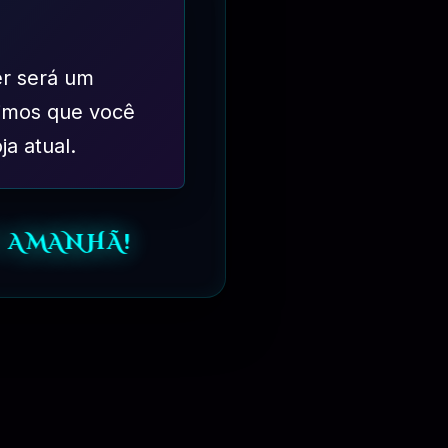
er será um
imos que você
ja atual.
 AMANHÃ!