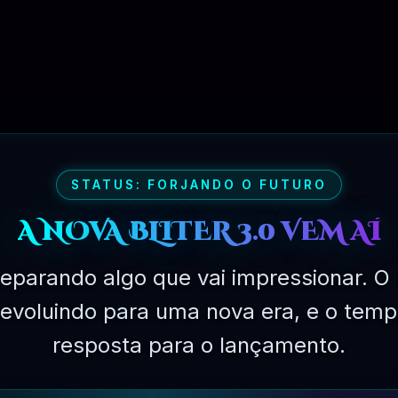
STATUS: FORJANDO O FUTURO
A NOVA BLITER 3.0 VEM AÍ
eparando algo que vai impressionar. O 
á evoluindo para uma nova era, e o temp
PLANO EXPERIMENTAL – 31 DIAS
resposta para o lançamento.
R$
149.90