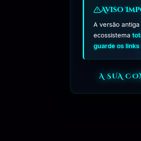
Aviso Imp
A versão antiga
ecossistema
to
guarde os link
A SUA C