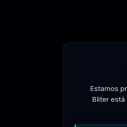
Estamos pr
Bliter est
⏳
31 DIAS