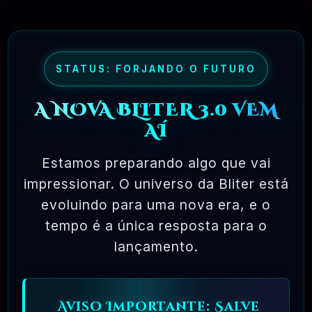
🗓️ MAR, 9 / 2025
🌐 MachineSMM – Os Melhores Serviços De
SMM Do Brasil
R$4.90
❓
STATUS: FORJANDO O FUTURO
RECOMENDO
A NOVA BLITER 3.0 VEM
🗓️ MAR, 9 / 2025
NinjaGram (Instagram Bot) Windows
AÍ
R$14.90
❓
OFICIAL
Estamos preparando algo que vai
impressionar. O universo da Bliter está
🗓️ MAR, 9 / 2025
MagicAI – OpenAI Content, Text, Image,
evoluindo para uma nova era, e o
Chat, Code Generator As SaaS PHP Script
tempo é a única resposta para o
R$26.90
❓
OFICIAL
lançamento.
🗓️ MAR, 9 / 2025
Pacote Woocommerce Oficial 300+ Plugins
Premium WordPress
Aviso Importante: Salve