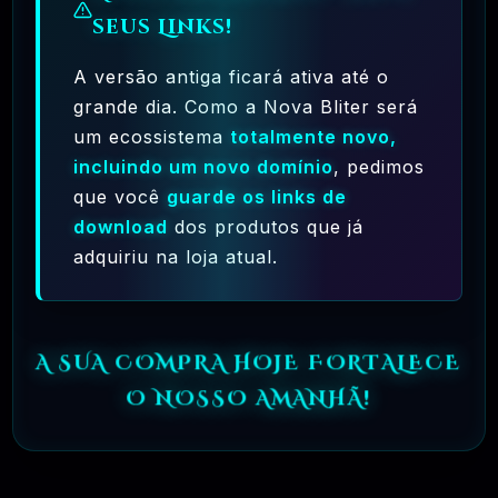
seus Links!
R$37.90
❓
OFICIAL
A versão antiga ficará ativa até o
🗓️ MAR, 9 / 2025
grande dia. Como a Nova Bliter será
Crocoblock – JetElementor Pacote 21
Plugins Premium WordPress
um ecossistema
totalmente novo,
incluindo um novo domínio
, pedimos
R$31.90
❓
OFICIAL
que você
guarde os links de
download
dos produtos que já
🗓️ MAR, 9 / 2025
adquiriu na loja atual.
Elementor Pro + Modelos Import WordPress
Plugin
R$27.90
❓
OFICIAL
A SUA COMPRA HOJE FORTALECE
O NOSSO AMANHÃ!
🎯 TOP VENDAS