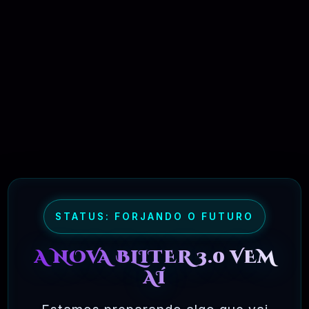
09 - OQUE É A LICENÇA DE USO DA
NORMA GPL?
TESTADOS E APROVADOS
MAR, 10 / 2025
STATUS: FORJANDO O FUTURO
A NOVA BLITER 3.0 VEM
AÍ
Ferramentas Premium De IA Ilimitadas