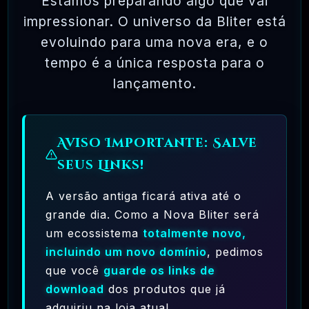
Estamos preparando algo que vai
impressionar. O universo da Bliter está
RECOMENDO
R$97,00
evoluindo para uma nova era, e o
MAR, 10 / 2025
tempo é a única resposta para o
Hostinger – A Melhor Hospedagem De
lançamento.
Sites Do Mercado!
RECOMENDO
R$ 9,99
Aviso Importante: Salve
MAR, 9 / 2025
MachineSMM – Os Melhores Serviços
seus Links!
De SMM Do Brasil
A versão antiga ficará ativa até o
RECOMENDO
R$4.90
grande dia. Como a Nova Bliter será
um ecossistema
totalmente novo,
MAR, 9 / 2025
incluindo um novo domínio
, pedimos
NinjaGram (Instagram Bot) Windows
que você
guarde os links de
OFICIAL
R$14.90
download
dos produtos que já
adquiriu na loja atual.