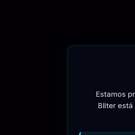
⏳
31 DIAS
Estamos pr
Bliter est