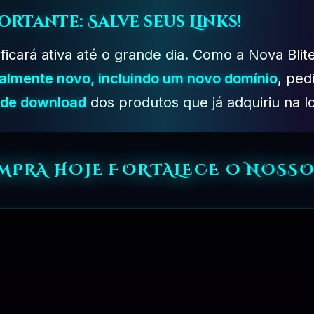
ortante: Salve seus Links!
 ficará ativa até o grande dia. Como a Nova Blit
PLANO PROFISSIONAL – 03 MESES
R$
249.90
talmente novo, incluindo um novo domínio
, ped
s de download
dos produtos que já adquiriu na lo
OMPRA HOJE FORTALECE O NOSSO