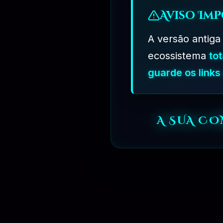
Aviso Imp
A versão antiga
ecossistema
to
⏳
3 MESES
guarde os link
A SUA C