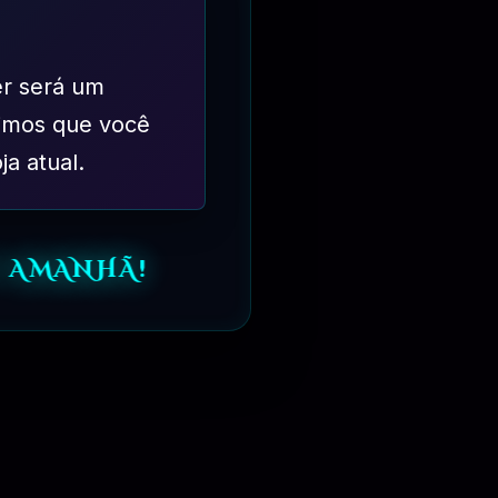
er será um
imos que você
ja atual.
 AMANHÃ!