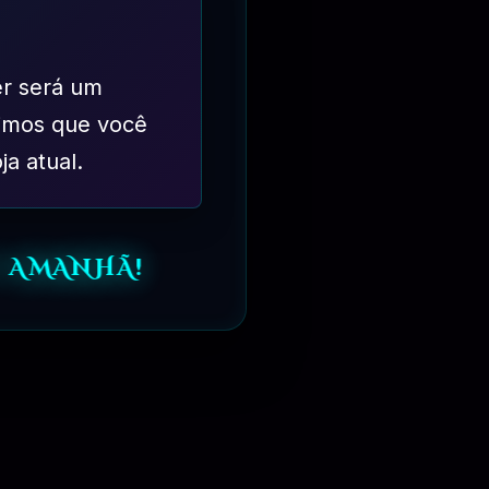
er será um
imos que você
ja atual.
 AMANHÃ!
⏳
6 MESES