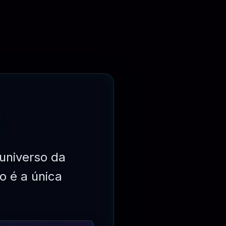
⏳
3 MESES
universo da
o é a única