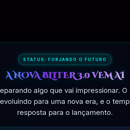
PLANO PROFISSIONAL – 03 MESES
STATUS: FORJANDO O FUTURO
A NOVA BLITER 3.0 VEM AÍ
eparando algo que vai impressionar. O 
á evoluindo para uma nova era, e o temp
resposta para o lançamento.