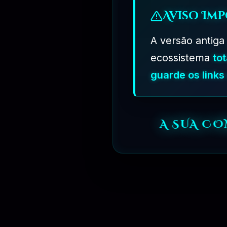
Aviso Imp
A versão antiga
ecossistema
to
guarde os link
A SUA C
R$
349.90