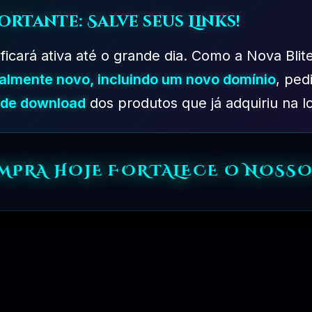
ortante: Salve seus Links!
 ficará ativa até o grande dia. Como a Nova Blit
talmente novo, incluindo um novo domínio
, ped
s de download
dos produtos que já adquiriu na lo
OMPRA HOJE FORTALECE O NOSSO
PLANO DESENVOLVEDOR – 06 MESES