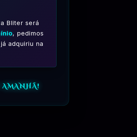
a Bliter será
ínio
, pedimos
já adquiriu na
O AMANHÃ!