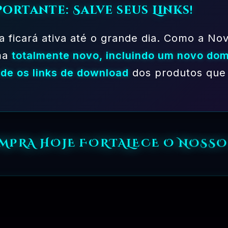
PLANO EXPERIMENTAL – 31 DIAS
portante: Salve seus Links!
R$
149.90
a ficará ativa até o grande dia. Como a Nov
ma
totalmente novo, incluindo um novo dom
de os links de download
dos produtos que 
MPRA HOJE FORTALECE O NOSS