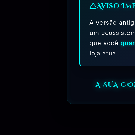
Aviso Im
A versão antig
⏳
31 DIAS
um ecossiste
que você
guar
loja atual.
A SUA CO