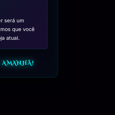
er será um
imos que você
ja atual.
⏳
6 MESES
 AMANHÃ!