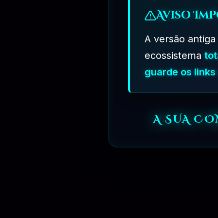
Aviso Imp
A versão antiga
ecossistema
to
guarde os link
R$
349.90
A SUA C