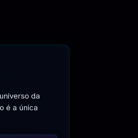
⏳
3 MESES
universo da
o é a única