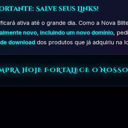
ortante: Salve seus Links!
 ficará ativa até o grande dia. Como a Nova Blit
talmente novo, incluindo um novo domínio
, ped
PLANO DESENVOLVEDOR – 06 MESES
s de download
dos produtos que já adquiriu na lo
OMPRA HOJE FORTALECE O NOSSO