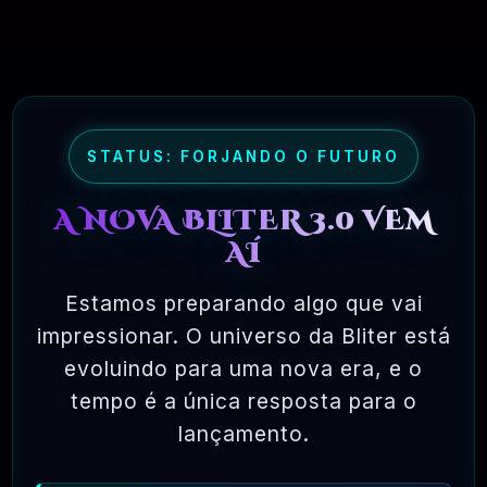
🗓️ MAR, 10 / 2025
Hostinger – A Melhor Hospedagem De
Sites Do Mercado!
RECOMENDO
R$ 9,99
❓
STATUS: FORJANDO O FUTURO
🗓️ MAR, 9 / 2025
🌐 MachineSMM – Os Melhores Serviços De
A NOVA BLITER 3.0 VEM
SMM Do Brasil
AÍ
RECOMENDO
R$4.90
❓
Estamos preparando algo que vai
🗓️ MAR, 9 / 2025
impressionar. O universo da Bliter está
NinjaGram (Instagram Bot) Windows
evoluindo para uma nova era, e o
OFICIAL
R$14.90
❓
tempo é a única resposta para o
lançamento.
🗓️ MAR, 9 / 2025
MagicAI – OpenAI Content, Text, Image,