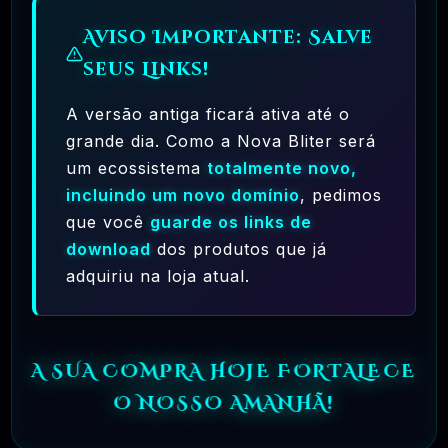
Chat, Code Generator As SaaS PHP Script
Aviso Importante: Salve
OFICIAL
R$26.90
❓
seus Links!
🗓️ MAR, 9 / 2025
A versão antiga ficará ativa até o
Pacote Woocommerce Oficial 300+ Plugins
Premium WordPress
grande dia. Como a Nova Bliter será
um ecossistema
totalmente novo,
OFICIAL
R$37.90
❓
incluindo um novo domínio
, pedimos
que você
guarde os links de
🗓️ MAR, 9 / 2025
download
dos produtos que já
Crocoblock – JetElementor Pacote 21
Plugins Premium WordPress
adquiriu na loja atual.
OFICIAL
R$31.90
❓
A SUA COMPRA HOJE FORTALECE
🗓️ MAR, 9 / 2025
Elementor Pro + Modelos Import
O NOSSO AMANHÃ!
WordPress Plugin