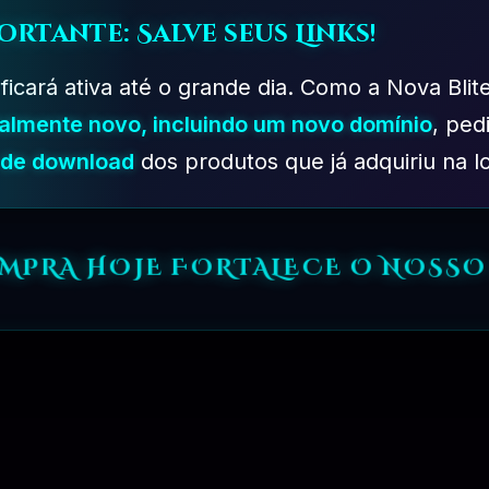
ortante: Salve seus Links!
 ficará ativa até o grande dia. Como a Nova Blit
talmente novo, incluindo um novo domínio
, ped
s de download
dos produtos que já adquiriu na lo
OMPRA HOJE FORTALECE O NOSSO
PLANO DESENVOLVEDOR – 06 MESES