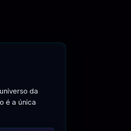
⏳
3 MESES
universo da
o é a única