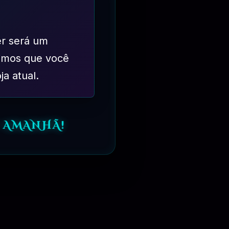
er será um
imos que você
ja atual.
 AMANHÃ!
⏳
6 MESES