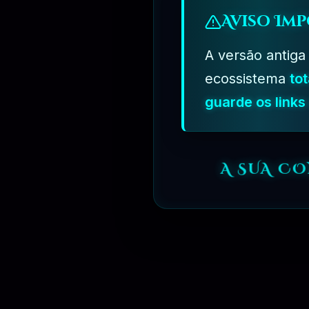
Aviso Imp
A versão antiga
ecossistema
to
guarde os link
A SUA C
R$
349.90