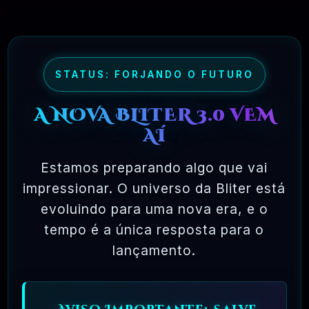
👀 VER TODOS
STATUS: FORJANDO O FUTURO
A NOVA BLITER 3.0 VEM
AÍ
Estamos preparando algo que vai
impressionar. O universo da Bliter está
⚡ DESENVOLVER É ARTE, FACILITAR É A
NOSSA PARTE ⚡
evoluindo para uma nova era, e o
tempo é a única resposta para o
lançamento.
🇧🇷 BLITER GPL
2018📍2025
–
✅
OFICIAL
TODOS OS DIREITOS RESERVADOS