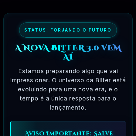
detectados e corrigidos.
STATUS: FORJANDO O FUTURO
✅ TESTADOS E APROVADOS
A NOVA BLITER 3.0 VEM
🗓️ MAR, 10 / 2025
AÍ
Estamos preparando algo que vai
impressionar. O universo da Bliter está
evoluindo para uma nova era, e o
tempo é a única resposta para o
lançamento.
Ferramentas Premium De IA Ilimitadas
R$97,00
❓
RECOMENDO
Aviso Importante: Salve