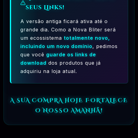
seus Links!
🗓️ MAR, 10 / 2025
Hostinger – A Melhor Hospedagem De Sites
Do Mercado!
A versão antiga ficará ativa até o
grande dia. Como a Nova Bliter será
R$ 9,99
❓
RECOMENDO
um ecossistema
totalmente novo,
incluindo um novo domínio
, pedimos
🗓️ MAR, 9 / 2025
🌐 MachineSMM – Os Melhores Serviços De
que você
guarde os links de
SMM Do Brasil
download
dos produtos que já
adquiriu na loja atual.
R$4.90
❓
RECOMENDO
🗓️ MAR, 9 / 2025
NinjaGram (Instagram Bot) Windows
A SUA COMPRA HOJE FORTALECE
R$14.90
❓
OFICIAL
O NOSSO AMANHÃ!
🗓️ MAR, 9 / 2025
MagicAI – OpenAI Content, Text, Image,
Chat, Code Generator As SaaS PHP Script