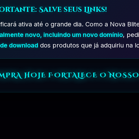
ortante: Salve seus Links!
 ficará ativa até o grande dia. Como a Nova Blit
talmente novo, incluindo um novo domínio
, ped
s de download
dos produtos que já adquiriu na lo
OMPRA HOJE FORTALECE O NOSSO
ssário para desenvolver sites com CMS WordPress . Nosso objetivo é fo
úmero ilimitado de sites (domínios).
s populares que oferece os melhores produtos digitais para design de 
amosos e um grande número de clientes satisfeitos. Junte-se ao Clube