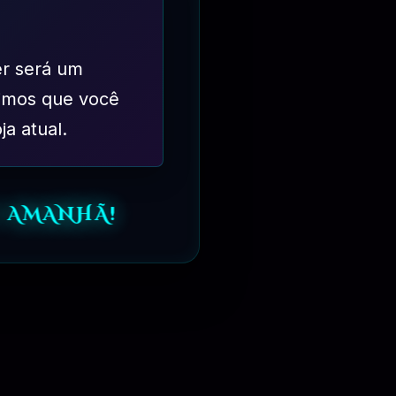
er será um
imos que você
ja atual.
 AMANHÃ!
rnecer a qualquer usuário a oportunidade de obter produtos premium
sites do mercado. Atualmente, nossa coleção tem mais de 7.000
 agora!