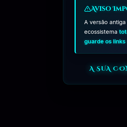
Aviso Imp
A versão antiga
ecossistema
to
guarde os link
A SUA C
PERGUNTAS FREQUENTES
Tire suas Dúvidas Antes de Se Associar
01 - OQUE É BLITER GPL ?
=>
Nossa empresa é especializada na redistribuição de software nece
a um preço acessível . Todos os produtos que você pode usar em um n
=>
Lançamos o projeto em 2018 e agora Bliter GPL é um dos sites mai
produtos wp-premium selecionados de desenvolvedores mundialmente f