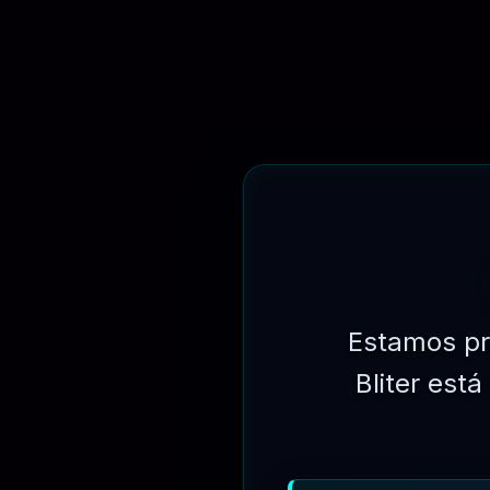
⏳
3 MESES
⏳
6 MESES
Estamos pr
Bliter est
⏳
1 ANO
FORMAS DE PAGAMENTOS