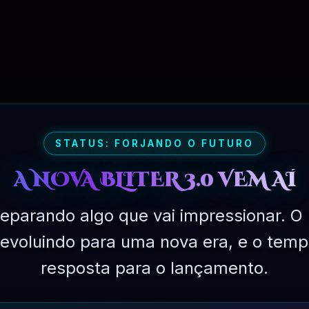
PLANO PROFISSIONAL – 03 MESES
R$
249.90
PLANO DESENVOLVEDOR – 06 MESES
R$
349.90
STATUS: FORJANDO O FUTURO
A NOVA BLITER 3.0 VEM AÍ
PLANO EMPRESARIAL – 01 ANO
eparando algo que vai impressionar. O 
R$
499.90
á evoluindo para uma nova era, e o temp
resposta para o lançamento.