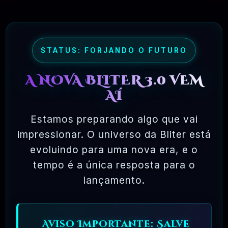
maioria dos pacotes de software comercial,
onde você tem permissão para carregar o
software em um único computador, não pode
fazer cópias e nunca vê o código-fonte. O
STATUS: FORJANDO O FUTURO
software livre permite uma liberdade incrível
A NOVA BLITER 3.0 VEM
para o usuário final. Como o código-fonte
AÍ
está disponível universalmente, também há
muito mais chances de os bugs serem
Estamos preparando algo que vai
detectados e corrigidos.
impressionar. O universo da Bliter está
evoluindo para uma nova era, e o
tempo é a única resposta para o
✅ TESTADOS E APROVADOS
lançamento.
🗓️ MAR, 10 / 2025
Aviso Importante: Salve