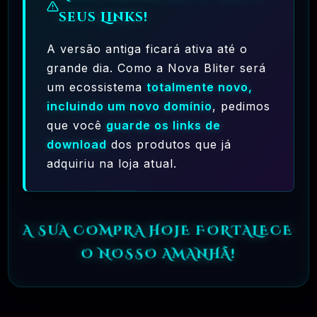
seus Links!
A versão antiga ficará ativa até o
grande dia. Como a Nova Bliter será
um ecossistema
totalmente novo,
Ferramentas Premium De IA Ilimitadas
incluindo um novo domínio
, pedimos
que você
guarde os links de
R$97,00
❓
RECOMENDO
download
dos produtos que já
adquiriu na loja atual.
🗓️ MAR, 10 / 2025
Hostinger – A Melhor Hospedagem De Sites
Do Mercado!
A SUA COMPRA HOJE FORTALECE
R$ 9,99
❓
RECOMENDO
O NOSSO AMANHÃ!
🗓️ MAR, 9 / 2025
🌐 MachineSMM – Os Melhores Serviços De
SMM Do Brasil