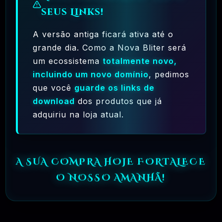
seus Links!
Ferramentas Premium De IA Ilimitadas
A versão antiga ficará ativa até o
R$97,00
❓
RECOMENDO
grande dia. Como a Nova Bliter será
um ecossistema
totalmente novo,
🗓️ MAR, 10 / 2025
Hostinger – A Melhor Hospedagem De Sites
incluindo um novo domínio
, pedimos
Do Mercado!
que você
guarde os links de
download
dos produtos que já
R$ 9,99
❓
RECOMENDO
adquiriu na loja atual.
🗓️ MAR, 9 / 2025
🌐 MachineSMM – Os Melhores Serviços De
SMM Do Brasil
A SUA COMPRA HOJE FORTALECE
R$4.90
❓
RECOMENDO
O NOSSO AMANHÃ!
🗓️ MAR, 9 / 2025
NinjaGram (Instagram Bot) Windows