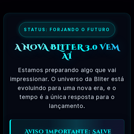
software livre permite uma liberdade incrível
para o usuário final. Como o código-fonte
está disponível universalmente, também há
muito mais chances de os bugs serem
STATUS: FORJANDO O FUTURO
detectados e corrigidos.
A NOVA BLITER 3.0 VEM
AÍ
✅ TESTADOS E APROVADOS
Estamos preparando algo que vai
impressionar. O universo da Bliter está
🗓️ MAR, 10 / 2025
evoluindo para uma nova era, e o
tempo é a única resposta para o
lançamento.
Aviso Importante: Salve