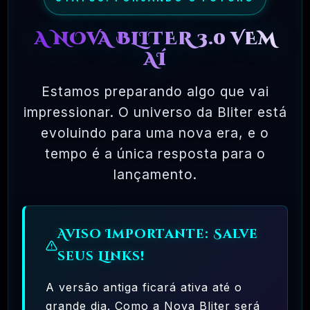
Feeds Do Instagram
E Muito Mais…
A NOVA BLITER 3.0 VEM
AÍ
OBTENHA
FORMAS
PLA
PLA
ACESSO
PLA
PLANOS
Estamos preparando algo que vai
NO
NO
A TODOS
NO
DE
EXP
DES
OS
impressionar. O universo da Bliter está
PRO
DE
ERI
ENV
PRODUTOS
PAGAMENTOS
FISS
evoluindo para uma nova era, e o
E
ME
OLV
ION
ASSINATURAS
COMECE
NTA
EDO
tempo é a única resposta para o
AL
BAIXAR
L –
R –
– 03
lançamento.
AGORA!!
31
06
MES
DIA
MES
ES
S
ES
R$
R$
2
Aviso Importante: Salve
R$
1
R$
3
3
6
31
99.
49.9
ME
seus Links!
49.9
49.9
ME
DIA
SES
SES
0
0
0
S
0
A versão antiga ficará ativa até o
grande dia. Como a Nova Bliter será