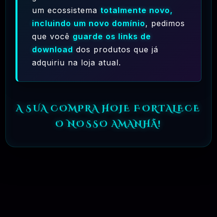
um ecossistema
totalmente novo,
PERGUNTAS FREQUENTES
incluindo um novo domínio
, pedimos
que você
guarde os links de
Tire Suas Dúvidas Antes De Se Associar
download
dos produtos que já
adquiriu na loja atual.
01 - OQUE É BLITER GPL ?
A SUA COMPRA HOJE FORTALECE
02 - COMPRE APENAS 1 PRODUTO
O NOSSO AMANHÃ!
PARA BAIXAR
03 - COMO FUNCIONA OS PLANOS DE
ASSINATURA?