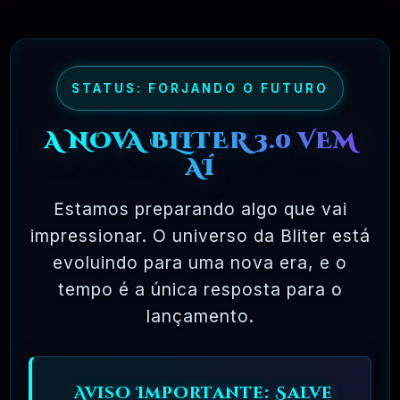
maioria dos pacotes de software comercial,
onde você tem permissão para carregar o
software em um único computador, não pode
fazer cópias e nunca vê o código-fonte. O
STATUS: FORJANDO O FUTURO
software livre permite uma liberdade incrível
A NOVA BLITER 3.0 VEM
para o usuário final. Como o código-fonte
AÍ
está disponível universalmente, também há
muito mais chances de os bugs serem
Estamos preparando algo que vai
detectados e corrigidos.
impressionar. O universo da Bliter está
evoluindo para uma nova era, e o
tempo é a única resposta para o
✅ TESTADOS E APROVADOS
lançamento.
🗓️ MAR, 10 / 2025
Aviso Importante: Salve