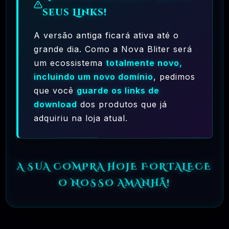
seus Links!
A versão antiga ficará ativa até o
grande dia. Como a Nova Bliter será
um ecossistema
totalmente novo,
incluindo um novo domínio
, pedimos
Ferramentas Premium De IA Ilimitadas
que você
guarde os links de
R$97,00
❓
download
dos produtos que já
RECOMENDO
adquiriu na loja atual.
🗓️ MAR, 10 / 2025
Hostinger – A Melhor Hospedagem De Sites
Do Mercado!
A SUA COMPRA HOJE FORTALECE
R$ 9,99
❓
RECOMENDO
O NOSSO AMANHÃ!
🗓️ MAR, 9 / 2025
🌐 MachineSMM – Os Melhores Serviços De
SMM Do Brasil