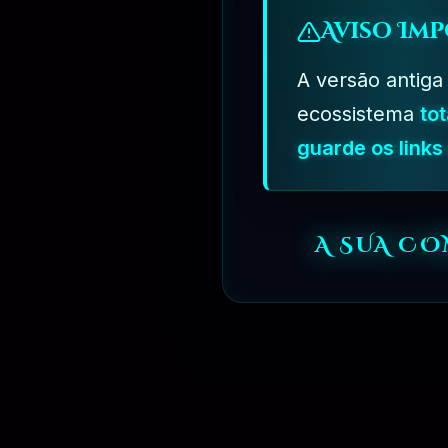
Aviso Imp
A versão antiga
ecossistema
to
guarde os link
A SUA C
⏳
3 MESES