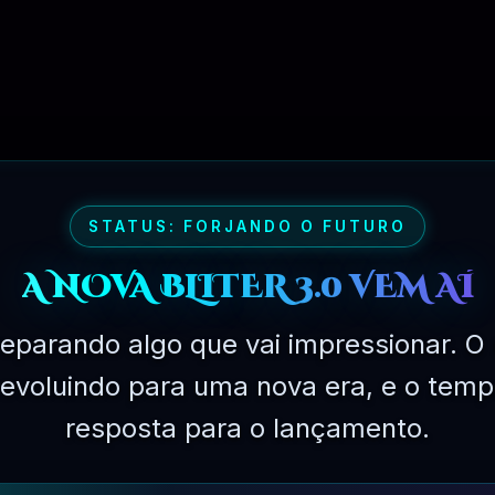
STATUS: FORJANDO O FUTURO
A NOVA BLITER 3.0 VEM AÍ
PLANO EXPERIMENTAL – 31 DIAS
R$
149.90
eparando algo que vai impressionar. O 
á evoluindo para uma nova era, e o temp
resposta para o lançamento.