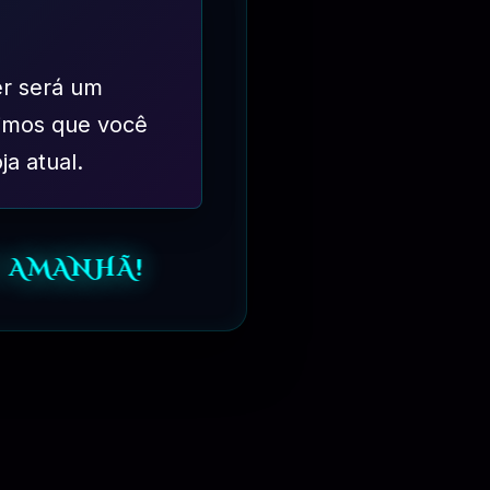
er será um
imos que você
ja atual.
 AMANHÃ!