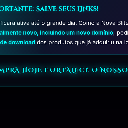
ortante: Salve seus Links!
 ficará ativa até o grande dia. Como a Nova Blit
talmente novo, incluindo um novo domínio
, ped
s de download
dos produtos que já adquiriu na lo
OMPRA HOJE FORTALECE O NOSSO
PLANO PROFISSIONAL – 03 MESES
R$
249.90