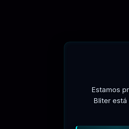
⏳
31 DIAS
Estamos pr
Bliter est