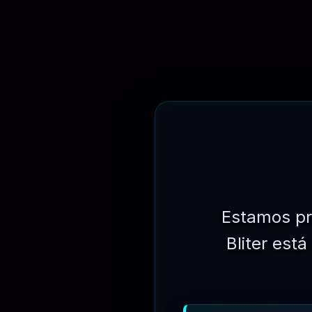
Estamos pr
Bliter est
⏳
31 DIAS