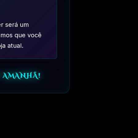
er será um
imos que você
ja atual.
 AMANHÃ!