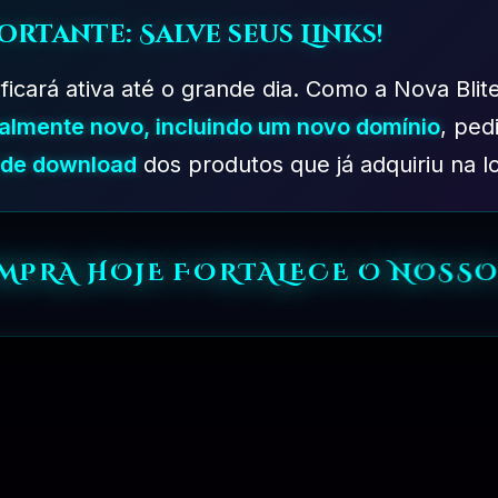
ortante: Salve seus Links!
 ficará ativa até o grande dia. Como a Nova Blit
talmente novo, incluindo um novo domínio
, ped
s de download
dos produtos que já adquiriu na lo
OMPRA HOJE FORTALECE O NOSSO
PLANO PROFISSIONAL – 03 MESES
R$
249.90