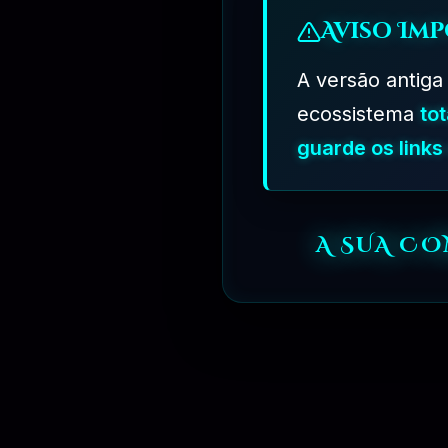
Aviso Imp
A versão antiga
ecossistema
to
guarde os link
A SUA C
⏳
3 MESES