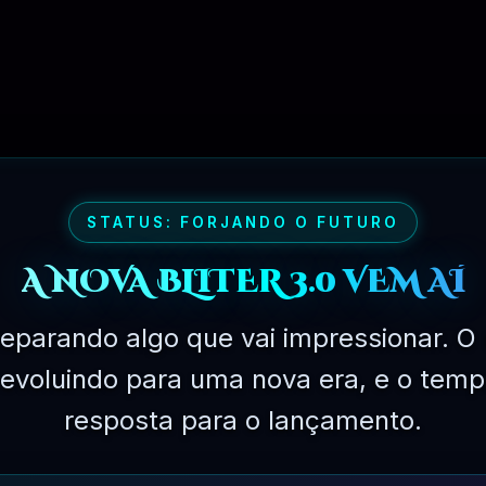
STATUS: FORJANDO O FUTURO
A NOVA BLITER 3.0 VEM AÍ
eparando algo que vai impressionar. O 
PLANO EXPERIMENTAL – 31 DIAS
á evoluindo para uma nova era, e o temp
R$
149.90
resposta para o lançamento.