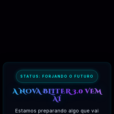
06 - E SE O LINK DE BAIXAR LEVAR A
OUTRO PRODUTO OU NÃO FUNCIONAR?
07 - COMO FUNCIONA AS
ATUALIZAÇÕES DO PRODUTO
STATUS: FORJANDO O FUTURO
08 - SEGURANÇA E GARANTIAS
A NOVA BLITER 3.0 VEM
AÍ
09 - OQUE É A LICENÇA DE USO DA
Estamos preparando algo que vai