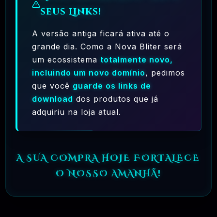
seus Links!
🗓️ MAR, 10 / 2025
Hostinger – A Melhor Hospedagem De Sites
A versão antiga ficará ativa até o
Do Mercado!
grande dia. Como a Nova Bliter será
um ecossistema
totalmente novo,
R$ 9,99
❓
RECOMENDO
incluindo um novo domínio
, pedimos
que você
guarde os links de
🗓️ MAR, 9 / 2025
download
dos produtos que já
🌐 MachineSMM – Os Melhores Serviços De
adquiriu na loja atual.
SMM Do Brasil
R$4.90
❓
RECOMENDO
A SUA COMPRA HOJE FORTALECE
🗓️ MAR, 9 / 2025
O NOSSO AMANHÃ!
NinjaGram (Instagram Bot) Windows
R$14.90
❓
OFICIAL