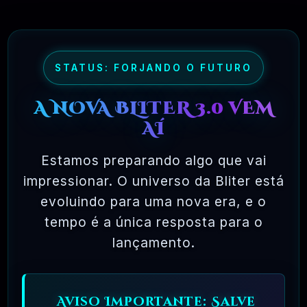
muito mais chances de os bugs serem
detectados e corrigidos.
STATUS: FORJANDO O FUTURO
✅ TESTADOS E APROVADOS
A NOVA BLITER 3.0 VEM
AÍ
🗓️ MAR, 10 / 2025
Estamos preparando algo que vai
impressionar. O universo da Bliter está
evoluindo para uma nova era, e o
tempo é a única resposta para o
lançamento.
Ferramentas Premium De IA Ilimitadas
Aviso Importante: Salve
R$97,00
❓
RECOMENDO