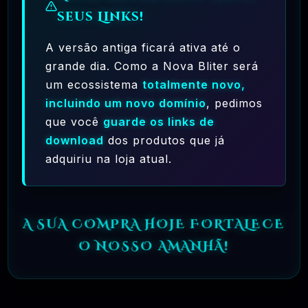
seus Links!
✅ TESTADOS E APROVADOS
A versão antiga ficará ativa até o
grande dia. Como a Nova Bliter será
🗓️ MAR, 10 / 2025
um ecossistema
totalmente novo,
incluindo um novo domínio
, pedimos
que você
guarde os links de
download
dos produtos que já
adquiriu na loja atual.
Ferramentas Premium De IA Ilimitadas
A SUA COMPRA HOJE FORTALECE
O NOSSO AMANHÃ!
R$97,00
❓
RECOMENDO
🗓️ MAR, 10 / 2025
Hostinger – A Melhor Hospedagem De Sites