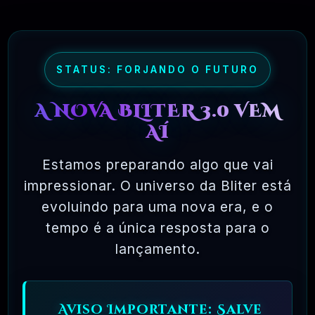
muito mais chances de os bugs serem
detectados e corrigidos.
STATUS: FORJANDO O FUTURO
✅ TESTADOS E APROVADOS
A NOVA BLITER 3.0 VEM
AÍ
🗓️ MAR, 10 / 2025
Estamos preparando algo que vai
impressionar. O universo da Bliter está
evoluindo para uma nova era, e o
tempo é a única resposta para o
lançamento.
Ferramentas Premium De IA Ilimitadas
Aviso Importante: Salve
R$97,00
❓
RECOMENDO