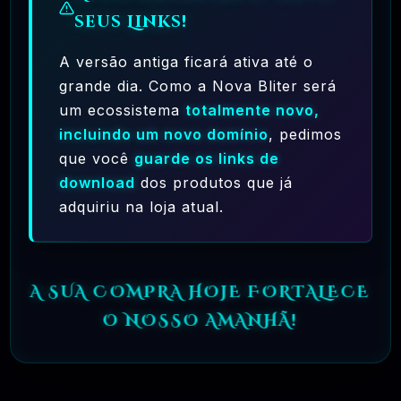
seus Links!
🗓️ MAR, 10 / 2025
A versão antiga ficará ativa até o
Hostinger – A Melhor Hospedagem De Sites
grande dia. Como a Nova Bliter será
Do Mercado!
um ecossistema
totalmente novo,
incluindo um novo domínio
, pedimos
R$ 9,99
❓
RECOMENDO
que você
guarde os links de
download
dos produtos que já
🗓️ MAR, 9 / 2025
adquiriu na loja atual.
🌐 MachineSMM – Os Melhores Serviços De
SMM Do Brasil
A SUA COMPRA HOJE FORTALECE
R$4.90
❓
RECOMENDO
O NOSSO AMANHÃ!
🗓️ MAR, 9 / 2025
NinjaGram (Instagram Bot) Windows
R$14.90
❓
OFICIAL