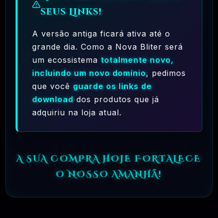
seus Links!
A versão antiga ficará ativa até o
grande dia. Como a Nova Bliter será
um ecossistema
totalmente novo,
incluindo um novo domínio
, pedimos
Ferramentas Premium De IA Ilimitadas
que você
guarde os links de
R$97,00
❓
download
dos produtos que já
RECOMENDO
adquiriu na loja atual.
🗓️ MAR, 10 / 2025
Hostinger – A Melhor Hospedagem De Sites
Do Mercado!
A SUA COMPRA HOJE FORTALECE
R$ 9,99
❓
RECOMENDO
O NOSSO AMANHÃ!
🗓️ MAR, 9 / 2025
🌐 MachineSMM – Os Melhores Serviços De
SMM Do Brasil