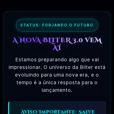
maioria dos pacotes de software comercial,
onde você tem permissão para carregar o
software em um único computador, não pode
fazer cópias e nunca vê o código-fonte. O
STATUS: FORJANDO O FUTURO
software livre permite uma liberdade incrível
A NOVA BLITER 3.0 VEM
para o usuário final. Como o código-fonte
AÍ
está disponível universalmente, também há
muito mais chances de os bugs serem
Estamos preparando algo que vai
detectados e corrigidos.
impressionar. O universo da Bliter está
evoluindo para uma nova era, e o
tempo é a única resposta para o
✅ TESTADOS E APROVADOS
lançamento.
🗓️ MAR, 10 / 2025
Aviso Importante: Salve