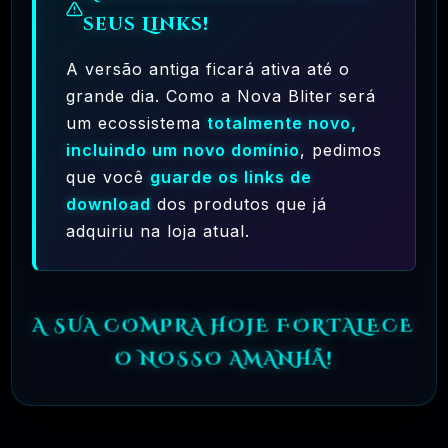
seus Links!
A versão antiga ficará ativa até o
grande dia. Como a Nova Bliter será
um ecossistema
totalmente novo,
Ferramentas Premium De IA Ilimitadas
incluindo um novo domínio
, pedimos
que você
guarde os links de
R$97,00
❓
RECOMENDO
download
dos produtos que já
adquiriu na loja atual.
🗓️ MAR, 10 / 2025
Hostinger – A Melhor Hospedagem De Sites
Do Mercado!
A SUA COMPRA HOJE FORTALECE
R$ 9,99
❓
RECOMENDO
O NOSSO AMANHÃ!
🗓️ MAR, 9 / 2025
🌐 MachineSMM – Os Melhores Serviços De
SMM Do Brasil