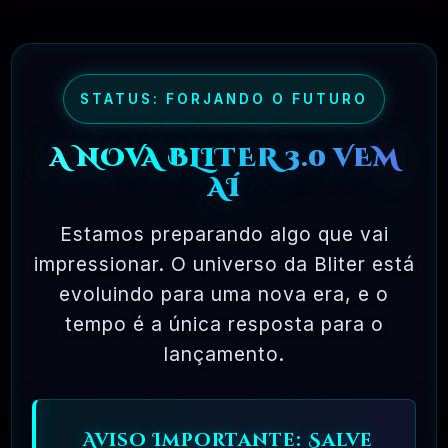
maioria dos pacotes de software comercial,
onde você tem permissão para carregar o
software em um único computador, não pode
fazer cópias e nunca vê o código-fonte. O
STATUS: FORJANDO O FUTURO
software livre permite uma liberdade incrível
A NOVA BLITER 3.0 VEM
para o usuário final. Como o código-fonte
AÍ
está disponível universalmente, também há
muito mais chances de os bugs serem
Estamos preparando algo que vai
detectados e corrigidos.
impressionar. O universo da Bliter está
evoluindo para uma nova era, e o
tempo é a única resposta para o
✅ TESTADOS E APROVADOS
lançamento.
🗓️ MAR, 10 / 2025
Aviso Importante: Salve