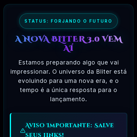
09 - OQUE É A LICENÇA DE USO DA
STATUS: FORJANDO O FUTURO
NORMA GPL?
A NOVA BLITER 3.0 VEM
AÍ
✅ TESTADOS E APROVADOS
Estamos preparando algo que vai
impressionar. O universo da Bliter está
🗓️ MAR, 10 / 2025
evoluindo para uma nova era, e o
tempo é a única resposta para o
lançamento.
Aviso Importante: Salve
seus Links!