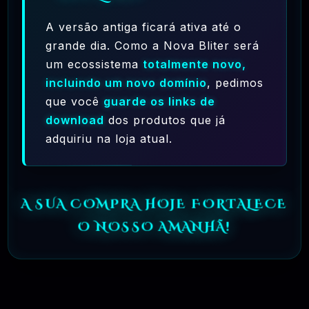
Ferramentas Premium De IA Ilimitadas
A versão antiga ficará ativa até o
R$97,00
❓
RECOMENDO
grande dia. Como a Nova Bliter será
um ecossistema
totalmente novo,
🗓️ MAR, 10 / 2025
incluindo um novo domínio
, pedimos
Hostinger – A Melhor Hospedagem De Sites
Do Mercado!
que você
guarde os links de
download
dos produtos que já
R$ 9,99
❓
RECOMENDO
adquiriu na loja atual.
🗓️ MAR, 9 / 2025
🌐 MachineSMM – Os Melhores Serviços De
SMM Do Brasil
A SUA COMPRA HOJE FORTALECE
R$4.90
❓
RECOMENDO
O NOSSO AMANHÃ!
🗓️ MAR, 9 / 2025
NinjaGram (Instagram Bot) Windows
R$14.90
❓
OFICIAL