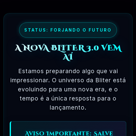
muito mais chances de os bugs serem
detectados e corrigidos.
STATUS: FORJANDO O FUTURO
✅ TESTADOS E APROVADOS
A NOVA BLITER 3.0 VEM
AÍ
🗓️ MAR, 10 / 2025
Estamos preparando algo que vai
impressionar. O universo da Bliter está
evoluindo para uma nova era, e o
tempo é a única resposta para o
lançamento.
Ferramentas Premium De IA Ilimitadas
Aviso Importante: Salve
R$97,00
❓
RECOMENDO