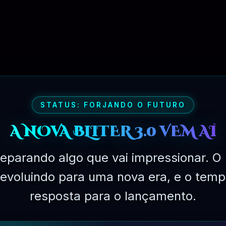
STATUS: FORJANDO O FUTURO
A NOVA BLITER 3.0 VEM AÍ
eparando algo que vai impressionar. O 
á evoluindo para uma nova era, e o temp
resposta para o lançamento.
PLANO EXPERIMENTAL – 31 DIAS
R$
149.90