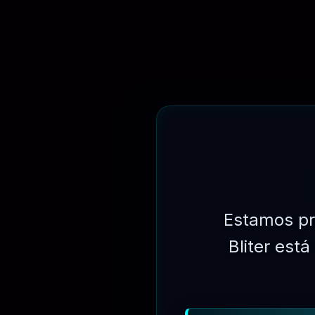
Estamos pr
Bliter est
⏳
31 DIAS