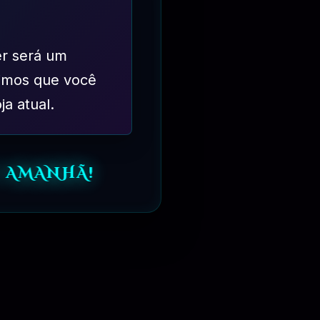
er será um
imos que você
ja atual.
 AMANHÃ!