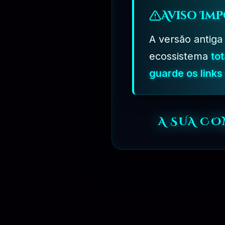
Aviso Imp
A versão antiga
ecossistema
to
guarde os link
A SUA C