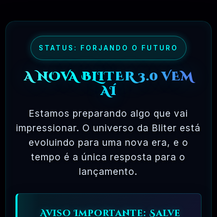
COMO «GRÁTIS COMO NA CERVEJA
GRÁTIS» OU GRÁTIS). O SOFTWARE
LIVRE, NESTE SENTIDO, É UM
SOFTWARE QUE VOCÊ ESTÁ LIVRE
STATUS: FORJANDO O FUTURO
PARA USAR, COPIAR, MODIFICAR,
REDISTRIBUIR, SEM LIMITE.
A NOVA BLITER 3.0 VEM
COMPARE ISSO COM O
AÍ
LICENCIAMENTO DA MAIORIA DOS
PACOTES DE SOFTWARE
Estamos preparando algo que vai
COMERCIAL, ONDE VOCÊ TEM
impressionar. O universo da Bliter está
PERMISSÃO PARA CARREGAR O
SOFTWARE EM UM ÚNICO
evoluindo para uma nova era, e o
COMPUTADOR, NÃO PODE FAZER
tempo é a única resposta para o
CÓPIAS E NUNCA VÊ O CÓDIGO-
lançamento.
FONTE. O SOFTWARE LIVRE
PERMITE UMA LIBERDADE INCRÍVEL
PARA O USUÁRIO FINAL. COMO O
Aviso Importante: Salve
CÓDIGO-FONTE ESTÁ DISPONÍVEL