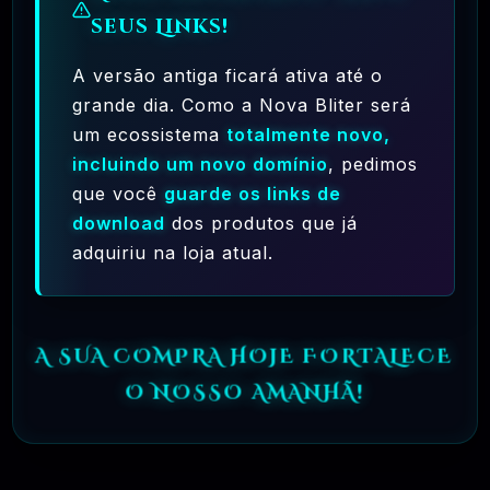
UNIVERSALMENTE, TAMBÉM HÁ
seus Links!
MUITO MAIS CHANCES DE OS BUGS
SEREM DETECTADOS E CORRIGIDOS.
A versão antiga ficará ativa até o
grande dia. Como a Nova Bliter será
um ecossistema
totalmente novo,
incluindo um novo domínio
, pedimos
que você
guarde os links de
✅ TESTADOS E APROVADOS
download
dos produtos que já
adquiriu na loja atual.
🗓️ MAR, 10 / 2025
A SUA COMPRA HOJE FORTALECE
O NOSSO AMANHÃ!
Ferramentas Premium De IA Ilimitadas