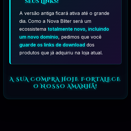
seus Links!
Elementor Pro + Modelos Import WordPress
Plugin
A versão antiga ficará ativa até o grande
dia. Como a Nova Bliter será um
🗓️ MAR, 9 / 2025
ecossistema
totalmente novo, incluindo
R$27.90
❓
um novo domínio
, pedimos que você
OFICIAL
guarde os links de download
dos
produtos que já adquiriu na loja atual.
🎯 TOP VENDAS
GroStore – Food & Grocery Laravel ECommerce
A SUA COMPRA HOJE FORTALECE
With Admin Dashboard PHP
O NOSSO AMANHÃ!
🗓️ ABR, 15 / 2025
R$
17.90
❓
4.5.0