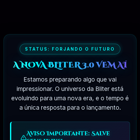
Crocoblock – JetElementor Pacote 21 Plugins
Premium WordPress
🗓️ MAR, 9 / 2025
R$31.90
❓
OFICIAL
STATUS: FORJANDO O FUTURO
A NOVA BLITER 3.0 VEM AÍ
Estamos preparando algo que vai
impressionar. O universo da Bliter está
evoluindo para uma nova era, e o tempo é
a única resposta para o lançamento.
Aviso Importante: Salve