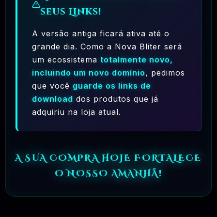
seus Links!
A versão antiga ficará ativa até o
grande dia. Como a Nova Bliter será
um ecossistema
totalmente novo,
Ferramentas Premium De IA Ilimitadas
incluindo um novo domínio
, pedimos
que você
guarde os links de
R$97,00
❓
RECOMENDO
download
dos produtos que já
adquiriu na loja atual.
🗓️ MAR, 10 / 2025
Hostinger – A Melhor Hospedagem De Sites
Do Mercado!
A SUA COMPRA HOJE FORTALECE
R$ 9,99
❓
RECOMENDO
O NOSSO AMANHÃ!
🗓️ MAR, 9 / 2025
🌐 MachineSMM – Os Melhores Serviços De
SMM Do Brasil