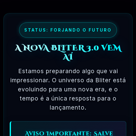
maioria dos pacotes de software comercial,
onde você tem permissão para carregar o
software em um único computador, não pode
fazer cópias e nunca vê o código-fonte. O
STATUS: FORJANDO O FUTURO
software livre permite uma liberdade incrível
A NOVA BLITER 3.0 VEM
para o usuário final. Como o código-fonte
AÍ
está disponível universalmente, também há
muito mais chances de os bugs serem
Estamos preparando algo que vai
detectados e corrigidos.
impressionar. O universo da Bliter está
evoluindo para uma nova era, e o
tempo é a única resposta para o
✅ TESTADOS E APROVADOS
lançamento.
🗓️ MAR, 10 / 2025
Aviso Importante: Salve